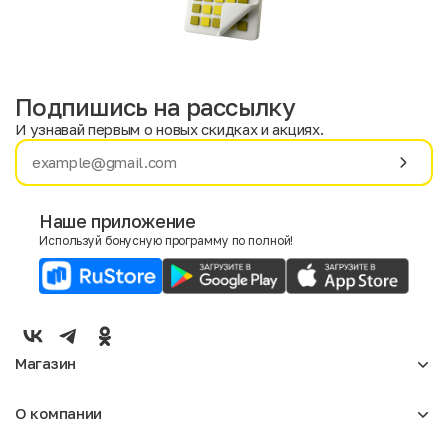
Подпишись на рассылку
И узнавай первым о новых скидках и акциях.
Имя
Фамилия
Наше приложение
Используй бонусную программу по полной!
E-mail
Пол
Мужской
Женский
Магазин
Согласие на получение чеков по электронной почте
Женское
О компании
Мужское
Аксессуары
О нас