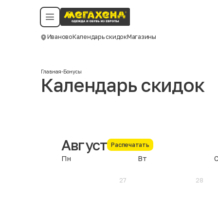
Условия пользования
Политика конфиденциальности
Смотреть все даты
©️ Мегахенд 2026. Все права защищены.
Иваново
Календарь скидок
Магазины
Москва
Главная
-
Бонусы
Календарь скидок
Август
Распечатать
Пн
Вт
27
28