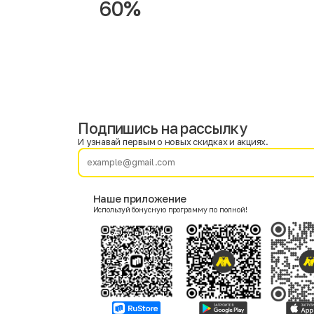
60%
Подпишись на рассылку
Имя
Фамилия
И узнавай первым о новых скидках и акциях.
E-mail
Наше приложение
Используй бонусную программу по полной!
Пол
Мужской
Женский
Согласие на получение чеков по электронной почте