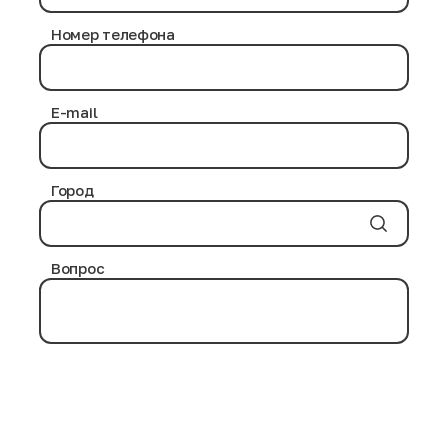
в процессе дезинфекции нами используются
проверенные химические средства, не приносящие
Номер телефона
никакого вреда здоровью человека.
Антибактериальная обработка выполняется на
протяжении нескольких часов. Современные
дезинфицирующие вещества и воздействие
E-mail
повышенных температурных режимов уничтожают
возможные инфекции и паразитов на товарных
позициях.
Город
Вопрос