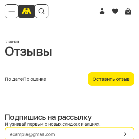
Имя
Главная
Отзывы
Телефон
Отзыв
По дате
По оценке
Оставить отзыв
Подпишись на рассылку
Твоя оценка
И узнавай первым о новых скидках и акциях.
Имя
Фамилия