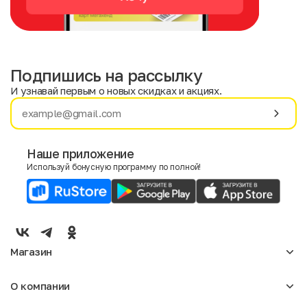
Подпишись на рассылку
И узнавай первым о новых скидках и акциях.
Имя
Фамилия
Наше приложение
Используй бонусную программу по полной!
E-mail
Пол
Мужской
Женский
Магазин
Согласие на получение чеков по электронной почте
Женское
О компании
Мужское
Аксессуары