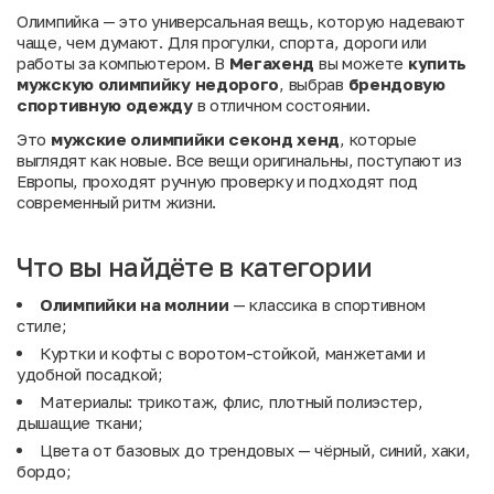
Олимпийка — это универсальная вещь, которую надевают
чаще, чем думают. Для прогулки, спорта, дороги или
работы за компьютером. В
Мегахенд
вы можете
купить
мужскую олимпийку недорого
, выбрав
брендовую
спортивную одежду
в отличном состоянии.
Это
мужские олимпийки секонд хенд
, которые
выглядят как новые. Все вещи оригинальны, поступают из
Европы, проходят ручную проверку и подходят под
современный ритм жизни.
Что вы найдёте в категории
Олимпийки на молнии
— классика в спортивном
стиле;
Куртки и кофты с воротом-стойкой, манжетами и
удобной посадкой;
Материалы: трикотаж, флис, плотный полиэстер,
дышащие ткани;
Цвета от базовых до трендовых — чёрный, синий, хаки,
бордо;