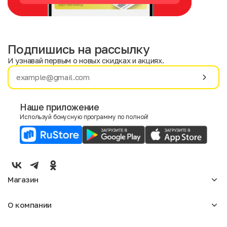
Подпишись на рассылку
И узнавай первым о новых скидках и акциях.
Имя
Фамилия
Наше приложение
Используй бонусную программу по полной!
E-mail
Пол
Мужской
Женский
Магазин
Согласие на получение чеков по электронной почте
Женское
О компании
Мужское
Аксессуары
О нас
Детское