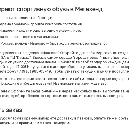
рают спортивную обувь в Мегахенд
— только подлинные бренды;
верена вручную и прошла контроль состояния;
никален: каждая модель в одном экземпляре;
раза по сравнению с магазинами;
 России, включая Иваново — быстро, с треком, без лишнего.
дложения на одежду в Иваново? Откройте для себя мир секонд-хенда 
А, в ТЦ "Каскад"! Здесь, в самом сердце "города невест", вы найдете 
 и обуви по доступным ценам. Обновляйте свой гардероб каждый день с
пейте до 17:00! Не упустите шанс приобрести уникальные вещи по нев
елефону +7 (910) 985-05-49, чтобы узнать о текущих акциях и поступле
ет отличную возможность сэкономить и найти вещи, которые подчеркн
Приходите и убедитесь сами! Ивановский магазин ждет вас!
нове?
Оформите заказ онлайн — и через несколько дней вы получите и
ез очередей, пробежек по торговым центрам и сомнительных скидок.
ь заказ
юся пару в корзину, выберите доставку в Иваново, оплатите — и обувь 
пакуем и отправим вам с трек-номером.