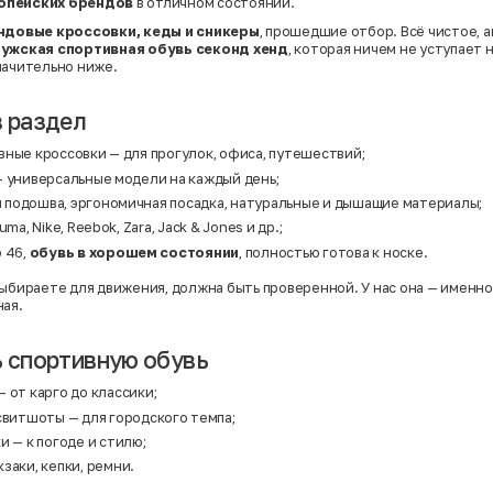
опейских брендов
в отличном состоянии.
ндовые кроссовки, кеды и сникеры
, прошедшие отбор. Всё чистое, а
ужская спортивная обувь секонд хенд
, которая ничем не уступает
начительно ниже.
в раздел
вные кроссовки — для прогулок, офиса, путешествий;
— универсальные модели на каждый день;
подошва, эргономичная посадка, натуральные и дышащие материалы;
ma, Nike, Reebok, Zara, Jack & Jones и др.;
 46,
обувь в хорошем состоянии
, полностью готова к носке.
выбираете для движения, должна быть проверенной. У нас она — именно 
ная.
ь спортивную обувь
 от карго до классики;
 свитшоты
— для городского темпа;
ки
— к погоде и стилю;
заки, кепки, ремни.