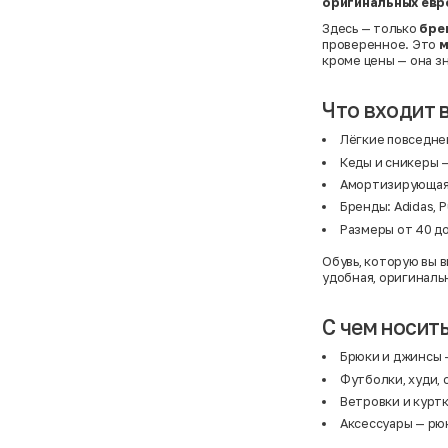
оригинальных евр
Здесь — только
бре
проверенное. Это
м
кроме цены — она з
Что входит 
Лёгкие повседне
Кеды и сникеры 
Амортизирующая 
Бренды: Adidas, Pu
Размеры от 40 до
Обувь, которую вы 
удобная, оригиналь
С чем носит
Брюки
и
джинсы
—
Футболки, худи,
Ветровки и курт
Аксессуары
— рюк