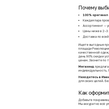
Почему выби
100% оригинал
Каждая пара про
Ассортимент — у
Цены ниже в 2–3 
Доставка по всей
Ищете выгодные пре
площади Революции 8
качественной одежды
день 90% скидки ус
ценам. Звоните по т
Мегахенд
предлага
индивидуальность. 
Находитесь в Ива
для своих целей. Б
Как оформит
Добавьте понравившу
Мы аккуратно всё у