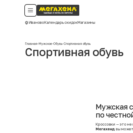
Условия пользования
Политика конфиденциальности
Смотреть все даты
©️ Мегахенд 2026. Все права защищены.
Иваново
Календарь скидок
Магазины
Москва
Главная
-
Мужское
-
Обувь
-
Спортивная обувь
Спортивная обувь
Мужская с
по честно
Кроссовки — это не 
Мегахенд
вы може