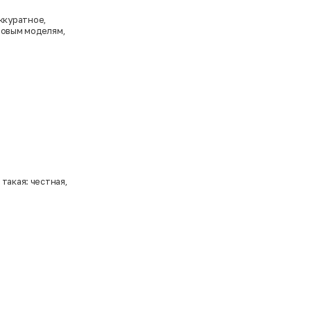
ккуратное,
 новым моделям,
такая: честная,