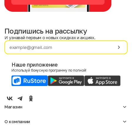
Подпишись на рассылку
И узнавай первым о новых скидках и акциях.
Имя
Фамилия
Наше приложение
Используй бонусную программу по полной!
E-mail
Пол
Мужской
Женский
Магазин
Согласие на получение чеков по электронной почте
Женское
О компании
Мужское
Аксессуары
О нас