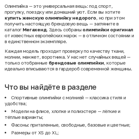
Олимпийка — это универсальная вещь: под спорт,
прогулку, поездку или домашний уют. Если вы хотите
купить женскую олимпийку недорого
, но при этом
получить настоящую брендовую вещь — загляните в
каталог
Мегахенд
. Здесь собраны
олимпийки оригинал
от известных европейских марок — в отличном состоянии и
в единственном экземпляре.
Каждая модель проходит проверку по качеству ткани,
молнии, манжет, воротника. У нас нет случайных вещей —
только отобранные
брендовые олимпийки
, которые
идеально вписываются в гардероб современной женщины.
Что вы найдёте в разделе
Спортивные олимпийки с молнией — классика стиля и
удобства;
Модели на флисе, хлопке и полиэстере — лёгкие и
тёплые варианты;
Фасоны: приталенные, свободные, базовые и цветные;
Размеры от XS до XL;