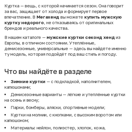
Куртка — вещь, с которой начинается сезон. Она говорит
за вас, защищает от холода и формирует первое
впечатление. В
Мегахенд
вы можете
купить мужскую
куртку недорого
, не отказываясь от оригинальных
брендов и реального качества.
В нашем каталоге —
мужские куртки секонд хенд
из
Европы, в отличном состоянии. Утеплённые,
демисезонные, универсальные — здесь вы найдёте именно
ту модель, которая подойдёт под ваш стиль и погоду.
Что вы найдёте в разделе
Зимние куртки
— с подкладкой, наполнителем,
капюшонами;
Демисезонные варианты — лёгкие и утеплённые куртки
на осень и весну;
Парки, бомберы, аляски, спортивные модели;
Куртки на молнии, с кнопками, с высоким воротом или
капюшоном;
Материалы: нейлон, полиэстер, хлопок, кожа,