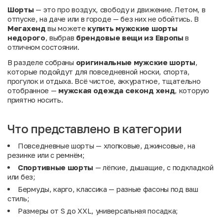
Шорты
— это про воздух, свободу и движение. Летом, в
отпуске, на даче или в городе — без них не обойтись. В
Мегахенд
вы можете
купить мужские шорты
недорого
, выбрав
брендовые вещи из Европы
в
отличном состоянии.
В разделе собраны
оригинальные мужские шорты
,
которые подойдут для повседневной носки, спорта,
прогулок и отдыха. Всё чистое, аккуратное, тщательно
отобранное —
мужская одежда секонд хенд
, которую
приятно носить.
Что представлено в категории
Повседневные шорты — хлопковые, джинсовые, на
резинке или с ремнём;
Спортивные шорты
— лёгкие, дышащие, с подкладкой
или без;
Бермуды, карго, классика — разные фасоны под ваш
стиль;
Размеры от S до XXL, универсальная посадка;