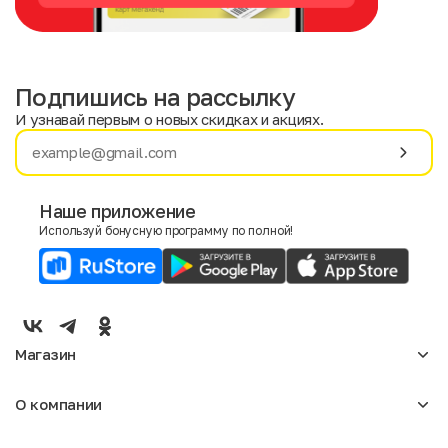
Подпишись на рассылку
И узнавай первым о новых скидках и акциях.
Имя
Фамилия
Наше приложение
Используй бонусную программу по полной!
E-mail
Пол
Мужской
Женский
Магазин
Согласие на получение чеков по электронной почте
Женское
О компании
Мужское
Аксессуары
О нас
Детское