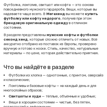
Футболка, лонгслив, свитшот или кофта — это основа
повседневного мужского гардероба. Вещи, которые вы
надеваете чаще всего. В
Мегахенд
вы можете
купить
футболку или кофту недорого
, получив при этом
брендовую оригинальную одежду
в отличном
состоянии.
В разделе представлены
мужские кофты и футболки
секонд хенд
, которые сложно отличить от новых. Всё
аккуратно отобрано из поставок из Европы, проверено
вручную и готово к носке. Стиль, качество, натуральные
материалы — по цене, которая действительно приятная.
Что вы найдёте в разделе
Футболки из хлопка — однотонные, с принтом, оверсайз
и классические;
Лонгсливы и базовые кофты — на каждый день и для
многослойных образов;
Свитшоты и худи
— тёплые, объёмные и удобные;
Вещи в хорошем состоянии — чистые, без пятен,
потертостей и деформации;