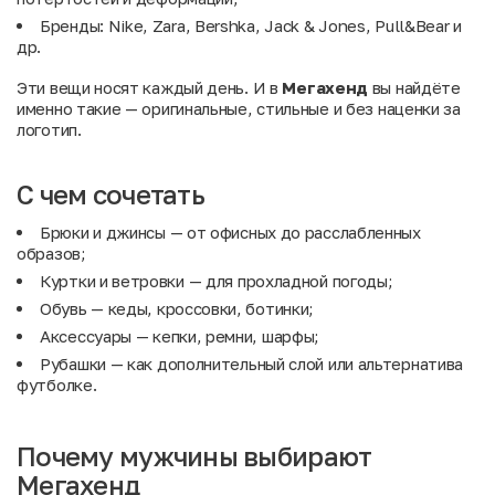
Бренды: Nike, Zara, Bershka, Jack & Jones, Pull&Bear и
др.
Эти вещи носят каждый день. И в
Мегахенд
вы найдёте
именно такие — оригинальные, стильные и без наценки за
логотип.
С чем сочетать
Брюки
и
джинсы
— от офисных до расслабленных
образов;
Куртки и ветровки
— для прохладной погоды;
Обувь
— кеды, кроссовки, ботинки;
Аксессуары
— кепки, ремни, шарфы;
Рубашки
— как дополнительный слой или альтернатива
футболке.
Почему мужчины выбирают
Мегахенд