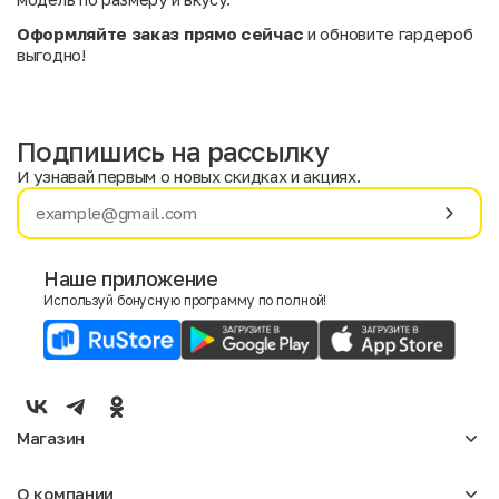
Оформляйте заказ прямо сейчас
и обновите гардероб
выгодно!
Подпишись на рассылку
И узнавай первым о новых скидках и акциях.
Имя
Фамилия
Наше приложение
Используй бонусную программу по полной!
E-mail
Пол
Мужской
Женский
Магазин
Согласие на получение чеков по электронной почте
Женское
О компании
Мужское